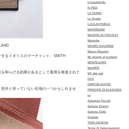
il Quadrifoglio
KI RED
LA TERRA
Le Spade
LUCA AVITABILE
MAFARDA86
MAISON OCTOPUSSY
Mastrolia
LAND
MAURO GOVERNA
Mauro Ottaviani
するイギリスのマーチャント、SMITH
Mc george of scotland
MONTESARO
MooRER
光を和らげる効果があるとして着用を推進されて
MY dire mai
OVS
PARFUM SATORI
、意外と持っていない生地の一つかもしれませ
PRINCIPE DI ELEGANZA
rvl
Salvatore Piccolo
Sartoria Sharon
Sartoria Solito
Sciamat
TERA GENOVA
Terme Di Salsomaggiore