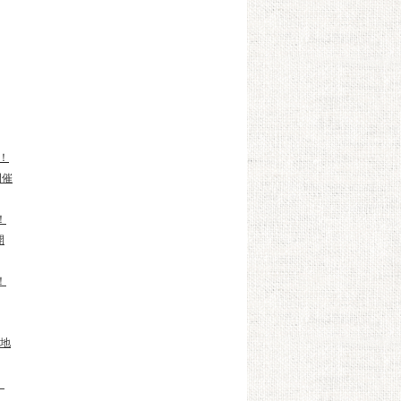
中！
開催
！
開
！
地
！