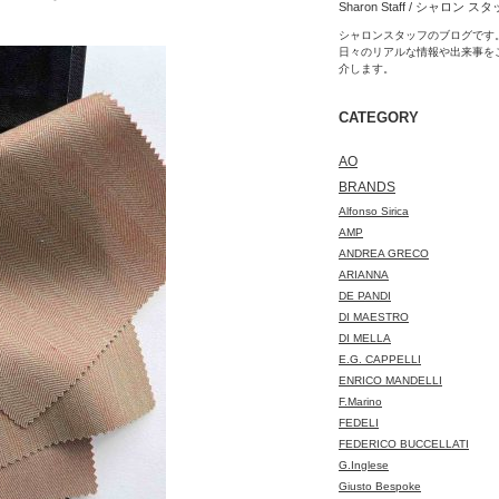
Sharon Staff / シャロン ス
シャロンスタッフのブログです
日々のリアルな情報や出来事を
介します。
CATEGORY
AO
BRANDS
Alfonso Sirica
AMP
ANDREA GRECO
ARIANNA
DE PANDI
DI MAESTRO
DI MELLA
E.G. CAPPELLI
ENRICO MANDELLI
F.Marino
FEDELI
FEDERICO BUCCELLATI
G.Inglese
Giusto Bespoke