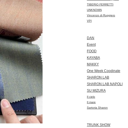
TIBERIO FERRETTI
UNKNOWN
Vincenzo di Ruggiero
VPI
DAN
Event
FOOD
KAYABA
MAKKY
One Week Coodinate
SHARON LAB
SHARON LAB NAPOLI
SU MIZURA
Il cielo
Il mare
Sartoria Sharon
TRUNK SHOW