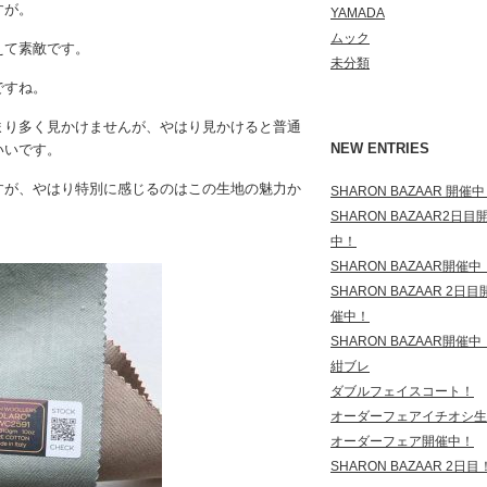
すが。
YAMADA
ムック
えて素敵です。
未分類
ですね。
まり多く見かけませんが、やはり見かけると普通
NEW ENTRIES
いいです。
すが、やはり特別に感じるのはこの生地の魅力か
SHARON BAZAAR 開催
SHARON BAZAAR2日目
中！
SHARON BAZAAR開催中
SHARON BAZAAR 2日目
催中！
SHARON BAZAAR開催中
紺ブレ
ダブルフェイスコート！
オーダーフェアイチオシ生
オーダーフェア開催中！
SHARON BAZAAR 2日目