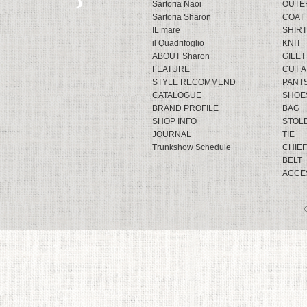
Sartoria Naoi
OUTE
Sartoria Sharon
COAT
IL mare
SHIRT
il Quadrifoglio
KNIT
ABOUT Sharon
GILET
FEATURE
CUT 
STYLE RECOMMEND
PANT
CATALOGUE
SHOE
BRAND PROFILE
BAG
SHOP INFO
STOL
JOURNAL
TIE
Trunkshow Schedule
CHIEF
BELT
ACCE