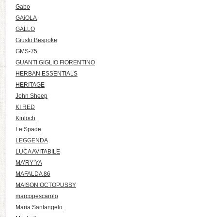
Gabo
GAiOLA
GALLO
Giusto Bespoke
GMS-75
GUANTI GIGLIO FIORENTINO
HERBAN ESSENTIALS
HERITAGE
John Sheep
KI RED
Kinloch
Le Spade
LEGGENDA
LUCA AVITABILE
MA’RY’YA
MAFALDA 86
MAISON OCTOPUSSY
marcopescarolo
Maria Santangelo