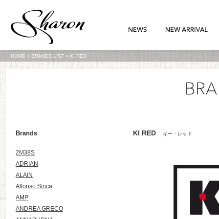
HOME
>
BRANDS LIST
>
KI RED
KI RED
Brands
キー・レッド
2M38S
ADRIAN
ALAIN
Alfonso Sirica
AMP
ANDREA GRECO