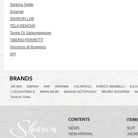
Sartoria Solito
Sciamat
SHARON LAB
TELA GENOVA
Terme Di Salsomaggiore
TIBERIO FERRETTI
Vincenzo di Ruggiero
VPI
2M,38S
ADRIAN
AMP
ARIANNA
CALIBRO12
ENRICO MANDELLI
E＆G 
LUCA AVITABILE
MAFALDA 86
MAISON OCTOPUSSY
MAURO GOVERNA
Ma
Sartoria Solito
NEWS
SUIT
NEW ARRIVAL
JACK