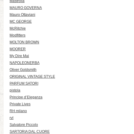
Mastrolia
MAURO GOVERNA
Mauro Ottaviani
MC GEORGE
McRitchie
Modfitters
MOLTON BROWN
MOORER
My Dire Mai
NAPOLEONERBA
Oliver Goldsmith
ORIGINAL VINTAGE STYLE
PARFUM SATORI
pistola
Principe d’Eleganza
Private Lives
RH milano
rvl
Salvatore Piccolo
SARTORIA DAL CUORE