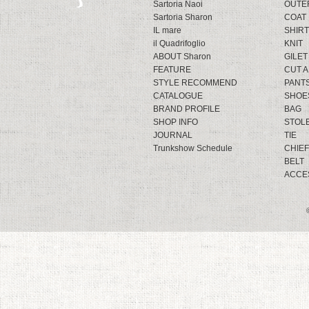
Sartoria Naoi
OUTE
Sartoria Sharon
COAT
IL mare
SHIRT
il Quadrifoglio
KNIT
ABOUT Sharon
GILET
FEATURE
CUT 
STYLE RECOMMEND
PANT
CATALOGUE
SHOE
BRAND PROFILE
BAG
SHOP INFO
STOL
JOURNAL
TIE
Trunkshow Schedule
CHIEF
BELT
ACCE