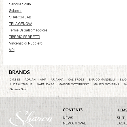
Sartoria Solito
Sciamat
SHARON LAB
TELA GENOVA
Terme Di Salsomaggiore
TIBERIO FERRETTI
Vincenzo di Ruggiero
VPI
2M,38S
ADRIAN
AMP
ARIANNA
CALIBRO12
ENRICO MANDELLI
E＆G 
LUCA AVITABILE
MAFALDA 86
MAISON OCTOPUSSY
MAURO GOVERNA
Ma
Sartoria Solito
NEWS
SUIT
NEW ARRIVAL
JACK