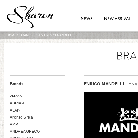
HOME
>
BRANDS LIST
>
ENRICO MANDELLI
ENRICO MANDELLI
Brands
エンリ
2M38S
ADRIAN
ALAIN
Alfonso Sirica
AMP
ANDREA GRECO