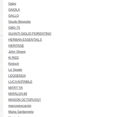
Gabo
GAiOLA
GALLO
Giusto Bespoke
GMS-75
GUANTI GIGLIO FIORENTINO
HERBAN ESSENTIALS
HERITAGE
John Sheep
KI RED
Kinloch
Le Spade
LEGGENDA
LUCA AVITABILE
MA’RY’YA
MAFALDA 86
MAISON OCTOPUSSY
marcopescarolo
Maria Santangelo