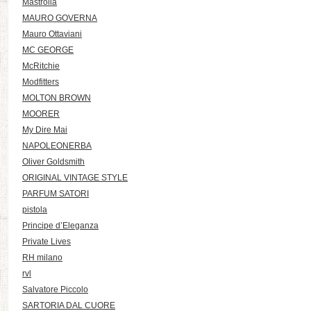
Mastrolia
MAURO GOVERNA
Mauro Ottaviani
MC GEORGE
McRitchie
Modfitters
MOLTON BROWN
MOORER
My Dire Mai
NAPOLEONERBA
Oliver Goldsmith
ORIGINAL VINTAGE STYLE
PARFUM SATORI
pistola
Principe d’Eleganza
Private Lives
RH milano
rvl
Salvatore Piccolo
SARTORIA DAL CUORE