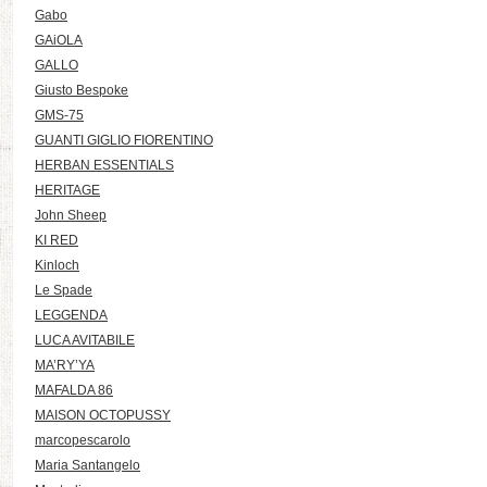
Gabo
GAiOLA
GALLO
Giusto Bespoke
GMS-75
GUANTI GIGLIO FIORENTINO
HERBAN ESSENTIALS
HERITAGE
John Sheep
KI RED
Kinloch
Le Spade
LEGGENDA
LUCA AVITABILE
MA’RY’YA
MAFALDA 86
MAISON OCTOPUSSY
marcopescarolo
Maria Santangelo