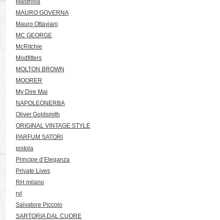
Mastrolia
MAURO GOVERNA
Mauro Ottaviani
MC GEORGE
McRitchie
Modfitters
MOLTON BROWN
MOORER
My Dire Mai
NAPOLEONERBA
Oliver Goldsmith
ORIGINAL VINTAGE STYLE
PARFUM SATORI
pistola
Principe d’Eleganza
Private Lives
RH milano
rvl
Salvatore Piccolo
SARTORIA DAL CUORE