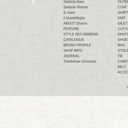
Sartoria Naoi
OUTE
Sartoria Sharon
COAT
IL mare
SHIRT
il Quadrifoglio
KNIT
ABOUT Sharon
GILET
FEATURE
CUT 
STYLE RECOMMEND
PANT
CATALOGUE
SHOE
BRAND PROFILE
BAG
SHOP INFO
STOL
JOURNAL
TIE
Trunkshow Schedule
CHIEF
BELT
ACCE