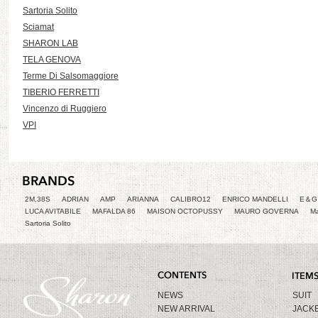
Sartoria Solito
Sciamat
SHARON LAB
TELA GENOVA
Terme Di Salsomaggiore
TIBERIO FERRETTI
Vincenzo di Ruggiero
VPI
2M,38S
ADRIAN
AMP
ARIANNA
CALIBRO12
ENRICO MANDELLI
E＆G 
LUCA AVITABILE
MAFALDA 86
MAISON OCTOPUSSY
MAURO GOVERNA
Ma
Sartoria Solito
NEWS
SUIT
NEW ARRIVAL
JACK