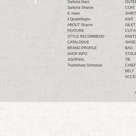
Sartoria Naoi
OUTE
Sartoria Sharon
COAT
IL mare
SHIRT
il Quadrifoglio
KNIT
ABOUT Sharon
GILET
FEATURE
CUT 
STYLE RECOMMEND
PANT
CATALOGUE
SHOE
BRAND PROFILE
BAG
SHOP INFO
STOL
JOURNAL
TIE
Trunkshow Schedule
CHIEF
BELT
ACCE