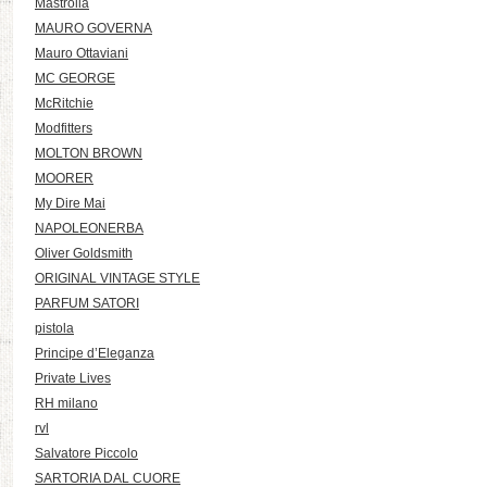
Mastrolia
MAURO GOVERNA
Mauro Ottaviani
MC GEORGE
McRitchie
Modfitters
MOLTON BROWN
MOORER
My Dire Mai
NAPOLEONERBA
Oliver Goldsmith
ORIGINAL VINTAGE STYLE
PARFUM SATORI
pistola
Principe d’Eleganza
Private Lives
RH milano
rvl
Salvatore Piccolo
SARTORIA DAL CUORE