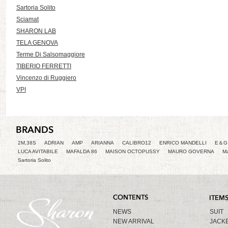
Sartoria Solito
Sciamat
SHARON LAB
TELA GENOVA
Terme Di Salsomaggiore
TIBERIO FERRETTI
Vincenzo di Ruggiero
VPI
2M,38S
ADRIAN
AMP
ARIANNA
CALIBRO12
ENRICO MANDELLI
E＆G 
LUCA AVITABILE
MAFALDA 86
MAISON OCTOPUSSY
MAURO GOVERNA
Ma
Sartoria Solito
NEWS
SUIT
NEW ARRIVAL
JACK