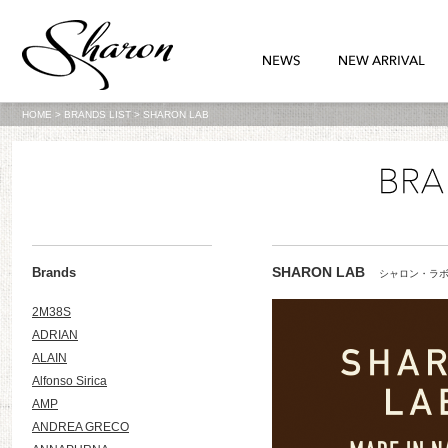
HOME
>
BRANDS LIST
>
SHARON LAB
SHARON LAB
Brands
シャロン・ラ
2M38S
ADRIAN
ALAIN
Alfonso Sirica
AMP
ANDREA GRECO