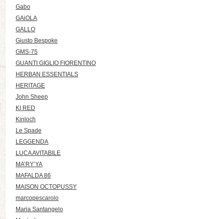
Gabo
GAiOLA
GALLO
Giusto Bespoke
GMS-75
GUANTI GIGLIO FIORENTINO
HERBAN ESSENTIALS
HERITAGE
John Sheep
KI RED
Kinloch
Le Spade
LEGGENDA
LUCA AVITABILE
MA’RY’YA
MAFALDA 86
MAISON OCTOPUSSY
marcopescarolo
Maria Santangelo