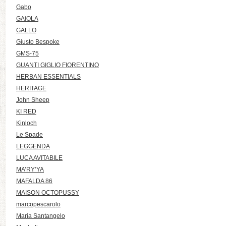
Gabo
GAiOLA
GALLO
Giusto Bespoke
GMS-75
GUANTI GIGLIO FIORENTINO
HERBAN ESSENTIALS
HERITAGE
John Sheep
KI RED
Kinloch
Le Spade
LEGGENDA
LUCA AVITABILE
MA’RY’YA
MAFALDA 86
MAISON OCTOPUSSY
marcopescarolo
Maria Santangelo