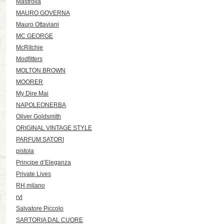
Mastrolia
MAURO GOVERNA
Mauro Ottaviani
MC GEORGE
McRitchie
Modfitters
MOLTON BROWN
MOORER
My Dire Mai
NAPOLEONERBA
Oliver Goldsmith
ORIGINAL VINTAGE STYLE
PARFUM SATORI
pistola
Principe d’Eleganza
Private Lives
RH milano
rvl
Salvatore Piccolo
SARTORIA DAL CUORE