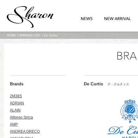
HOME
>
BRANDS LIST
>
De Curtis
De Curtis
Brands
デ・クルティス
2M38S
ADRIAN
ALAIN
Alfonso Sirica
AMP
ANDREA GRECO