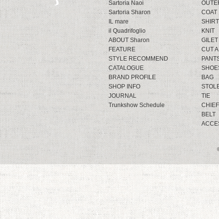
Sartoria Naoi
OUTE
Sartoria Sharon
COAT
IL mare
SHIRT
il Quadrifoglio
KNIT
ABOUT Sharon
GILET
FEATURE
CUT 
STYLE RECOMMEND
PANT
CATALOGUE
SHOE
BRAND PROFILE
BAG
SHOP INFO
STOL
JOURNAL
TIE
Trunkshow Schedule
CHIEF
BELT
ACCE