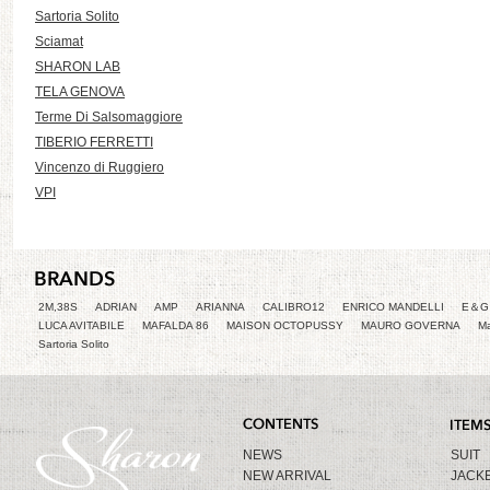
Sartoria Solito
Sciamat
SHARON LAB
TELA GENOVA
Terme Di Salsomaggiore
TIBERIO FERRETTI
Vincenzo di Ruggiero
VPI
2M,38S
ADRIAN
AMP
ARIANNA
CALIBRO12
ENRICO MANDELLI
E＆G 
LUCA AVITABILE
MAFALDA 86
MAISON OCTOPUSSY
MAURO GOVERNA
Ma
Sartoria Solito
NEWS
SUIT
NEW ARRIVAL
JACK