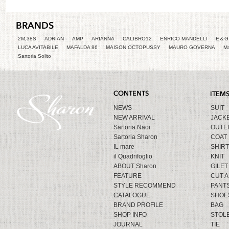
2M,38S
ADRIAN
AMP
ARIANNA
CALIBRO12
ENRICO MANDELLI
E＆G 
LUCA AVITABILE
MAFALDA 86
MAISON OCTOPUSSY
MAURO GOVERNA
Ma
Sartoria Solito
NEWS
SUIT
NEW ARRIVAL
JACK
Sartoria Naoi
OUTE
Sartoria Sharon
COAT
IL mare
SHIRT
il Quadrifoglio
KNIT
ABOUT Sharon
GILET
FEATURE
CUT 
STYLE RECOMMEND
PANT
CATALOGUE
SHOE
BRAND PROFILE
BAG
SHOP INFO
STOL
JOURNAL
TIE