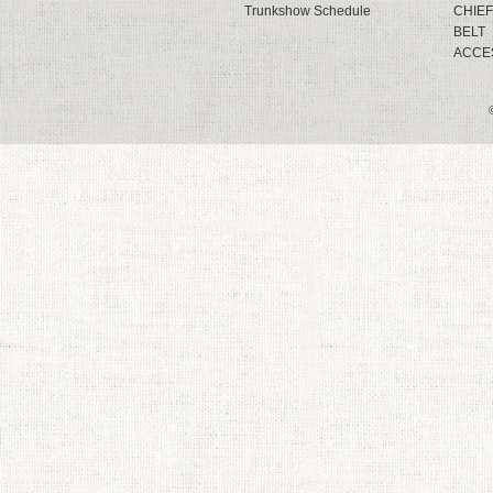
Trunkshow Schedule
CHIEF
BELT
ACCE