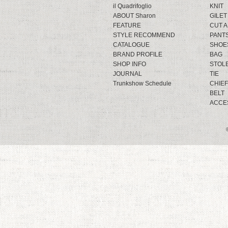
il Quadrifoglio
KNIT
ABOUT Sharon
GILET
FEATURE
CUT 
STYLE RECOMMEND
PANT
CATALOGUE
SHOE
BRAND PROFILE
BAG
SHOP INFO
STOL
JOURNAL
TIE
Trunkshow Schedule
CHIEF
BELT
ACCE