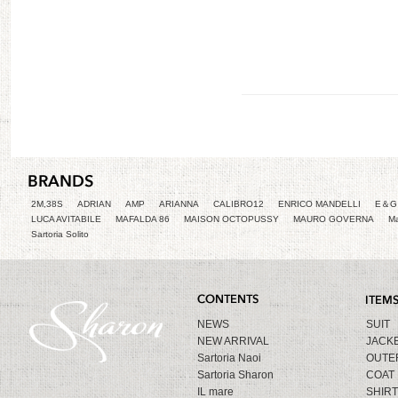
2M,38S
ADRIAN
AMP
ARIANNA
CALIBRO12
ENRICO MANDELLI
E＆G 
LUCA AVITABILE
MAFALDA 86
MAISON OCTOPUSSY
MAURO GOVERNA
Ma
Sartoria Solito
NEWS
SUIT
NEW ARRIVAL
JACK
Sartoria Naoi
OUTE
Sartoria Sharon
COAT
IL mare
SHIRT