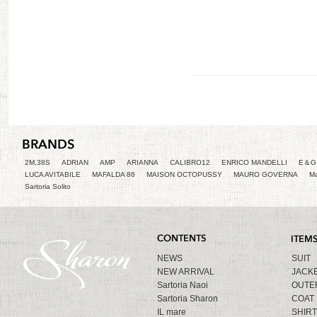
2M,38S
ADRIAN
AMP
ARIANNA
CALIBRO12
ENRICO MANDELLI
E＆G 
LUCA AVITABILE
MAFALDA 86
MAISON OCTOPUSSY
MAURO GOVERNA
Ma
Sartoria Solito
NEWS
SUIT
NEW ARRIVAL
JACK
Sartoria Naoi
OUTE
Sartoria Sharon
COAT
IL mare
SHIRT