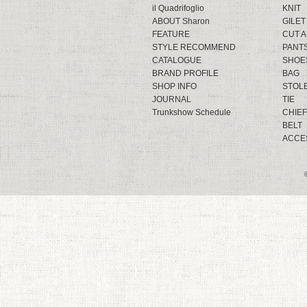
il Quadrifoglio
KNIT
ABOUT Sharon
GILET
FEATURE
CUT 
STYLE RECOMMEND
PANT
CATALOGUE
SHOE
BRAND PROFILE
BAG
SHOP INFO
STOL
JOURNAL
TIE
Trunkshow Schedule
CHIEF
BELT
ACCE